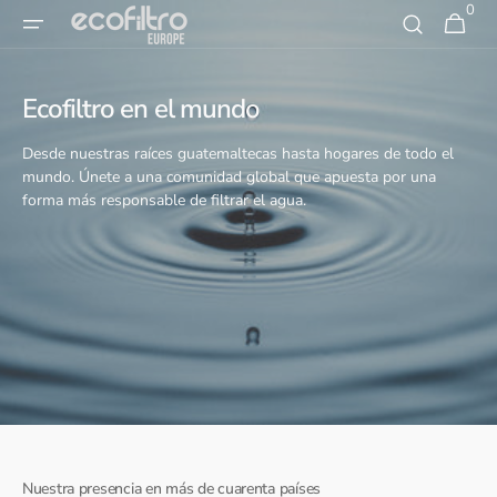
0
Ir al
0
Carrito
artículos
contenido
Ecofiltro en el mundo
Desde nuestras raíces guatemaltecas hasta hogares de todo el
mundo. Únete a una comunidad global que apuesta por una
forma más responsable de filtrar el agua.
Nuestra presencia en más de cuarenta países