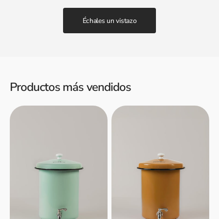
Échales un vistazo
Productos más vendidos
Filtro
Filtro
de
de
Agua
agua
Ecofiltro
Ecofiltro
5L
5L
-
-
Verde
Amarillo
Menta