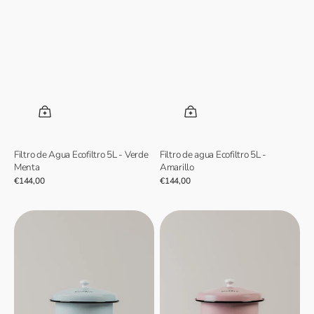
Filtro de Agua Ecofiltro 5L - Verde
Filtro de agua Ecofiltro 5L -
Menta
Amarillo
Precio
€144,00
Precio
€144,00
normal
normal
Filtro
Filtro
de
de
agua
agua
Ecofiltro
Ecofiltro
5L
5L
-
-
Azul
Baby