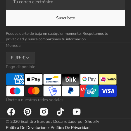
correo
electrónico
Suscríbete
Puedes darte de baja en cualquier momento. Respetamos tu
privacidad y nunca compartimos tu información.
Moneda
EUR: €
Pago disponible
Únete a nuestras redes sociales
Facebook
Pinterest
Instagram
TikTok
YouTube
© 2026
Ecofiltro Europe
.
Desarrollado por Shopify
Política De Devoluciones
Política De Privacidad