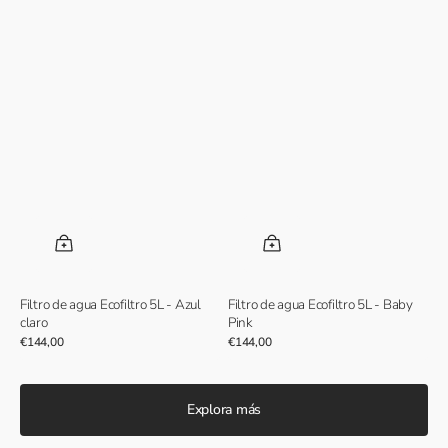
Filtro de agua Ecofiltro 5L - Azul
Filtro de agua Ecofiltro 5L - Baby
claro
Pink
Precio
€144,00
Precio
€144,00
normal
normal
Explora más