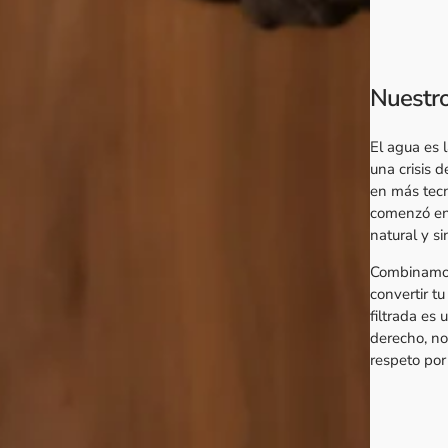
Nuestro
El agua es 
una crisis d
en más tecn
comenzó en 
natural y si
Combinam
convertir tu
filtrada es
derecho, no
respeto por 