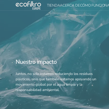
Ir al
TIENDA
ACERCA DE
CÓMO FUNCION
contenido
Ecofiltro 5L
Acerca de Ecofiltro
Cómo funciona
Ecofiltro 20L
Impacto en la
Guía de instala
sostenibilidad
Accesorios Ecofiltro
Mantenimient
Presencia mundial
Tarjeta regalo Ecofiltro
Comprar todo
Nuestro impacto
Juntos, no solo estamos reduciendo los residuos
plásticos, sino que también estamos apoyando un
movimiento global por el agua limpia y la
responsabilidad ambiental.