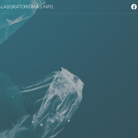
A
LABORATORIO
MÁS INFO.
Fac
ción
o